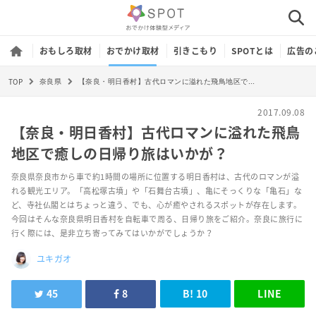
おもしろ取材
おでかけ取材
引きこもり
SPOTとは
広告の
TOP
【奈良・明日香村】古代ロマンに溢れた飛鳥地区で癒しの日帰り旅はいかが？
奈良県
2017.09.08
【奈良・明日香村】古代ロマンに溢れた飛鳥
地区で癒しの日帰り旅はいかが？
奈良県奈良市から車で約1時間の場所に位置する明日香村は、古代のロマンが溢
れる観光エリア。「高松塚古墳」や「石舞台古墳」、亀にそっくりな「亀石」な
ど、寺社仏閣とはちょっと違う、でも、心が癒やされるスポットが存在します。
今回はそんな奈良県明日香村を自転車で周る、日帰り旅をご紹介。奈良に旅行に
行く際には、是非立ち寄ってみてはいかがでしょうか？
ユキガオ
45
8
B!
10
LINE