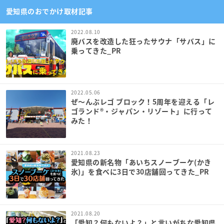
愛知県のおでかけ取材記事
2022.08.10
廃バスを改造した狂ったサウナ「サバス」に
乗ってきた_PR
2022.05.06
ぜ〜んぶレゴ ブロック！5周年を迎える「レ
ゴランド
®︎
・ジャパン・リゾート」に行って
みた！
2021.08.23
愛知県の新名物「あいちスノーブーケ(かき
氷)」を食べに3日で30店舗回ってきた_PR
2021.08.20
「愛知？何もないよ？」と言いがちな愛知県