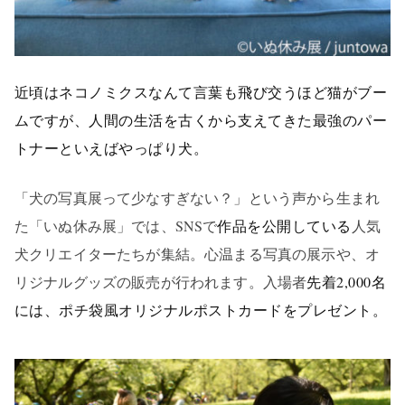
近頃は
ネコノミクスなんて言葉も飛び交うほど猫がブー
ムですが、
人間の生活を古くから支えてきた最強のパー
トナーといえばやっぱり犬。
「犬の写真展って少なすぎない？」という声から生まれ
た「いぬ休み展」では、
SNSで
作品を公開している
人気
犬クリエイターたちが集結。心温まる写真の展示や、オ
リジナルグッズの販売が行われます。入場者
先着2,000名
には、ポチ袋風オリジナルポストカードをプレゼント。