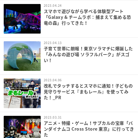
2023.04.24
スマホで遊びながら学べる体験型アート
「Galaxy & チームラボ：捕まえて集める恐
竜の森」行ってきた！
2023.04.13
子育て世帯に朗報！東京ソラマチに爆誕した
「みんなの遊び場 ソラフルパーク」がスゴ
い！
2023.04.06
改札でタッチするとスマホに通知！子どもの
見守りサービス『まもレール』を使ってみ
た！_PR
2023.03.31
アニメ・特撮・ゲーム！サブカルの宝庫「バ
ンダイナムコ Cross Store 東京」に行ってき
た