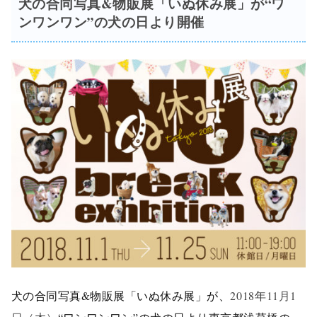
犬の合同写真&物販展「いぬ休み展」が“ワ
ンワンワン”の犬の日より開催
犬の合同写真&物販展「いぬ休み展」が、
2018年
11月1