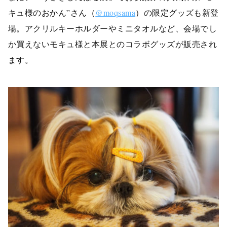
キュ様のおかん”さん（
@moqsama
）の
限定グッズも新登
場。
アクリルキーホルダーやミニタオルなど、会場でし
か買えないモキュ様と本展とのコラボグッズが販売され
ます。