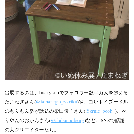
出展するのは、
Instagramでフォロワー数44万人を超える
たまねぎさん(
@tamanegi.qoo.riku
)や、白いトイプードル
のもふもふ姿が話題の柴田優子さん(
@ernie_pooh_
)、べ
りやんのおかんさん(
@shibainu.berry
)など、SNSで話題
の犬クリエイターたち。