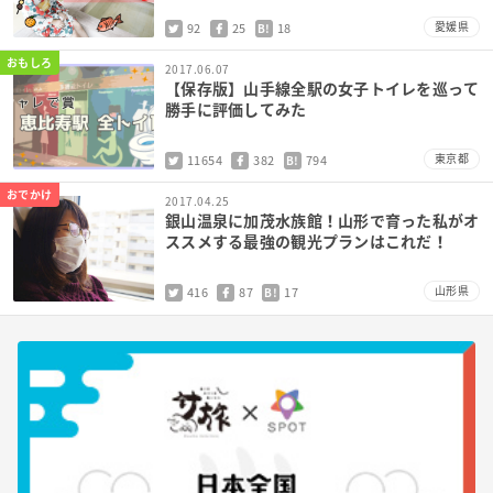
愛媛県
92
25
18
B!
おもしろ
2017.06.07
【保存版】山手線全駅の女子トイレを巡って
勝手に評価してみた
東京都
11654
382
794
B!
おでかけ
2017.04.25
銀山温泉に加茂水族館！山形で育った私がオ
ススメする最強の観光プランはこれだ！
山形県
416
87
17
B!