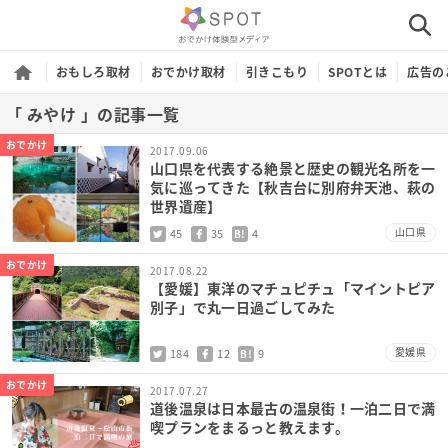
おもしろ取材
おでかけ取材
引きこもり
SPOTとは
広告の
「 みやけ 」の記事一覧
おでかけ
2017.09.06
山口県を代表する絶景と歴史の観光名所を一
気に巡ってきた【秋吉台に別府弁天池、萩の
世界遺産】
山口県
45
35
4
B!
おでかけ
2017.08.22
【愛媛】東洋のマチュピチュ「マイントピア
別子」で丸一日過ごしてみた
愛媛県
184
12
9
B!
おでかけ
2017.07.27
道後温泉は日本最古の温泉街！一泊二日で満
喫プランをまるっと教えます。