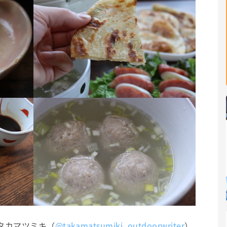
タカマツミキ（
@takamatsumiki_outdoorwriter
）