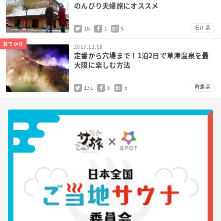
のんびり夫婦旅にオススメ
石川県
16
1
5
B!
おでかけ
2017.12.08
定番から穴場まで！1泊2日で草津温泉を最
大限に楽しむ方法
群馬県
131
8
5
B!