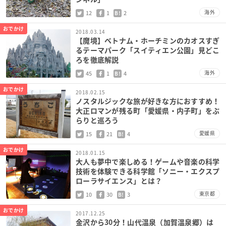
海外
12
1
2
B!
おでかけ
2018.03.14
【魔境】ベトナム・ホーチミンのカオスすぎ
るテーマパーク「スイティエン公園」見どこ
ろを徹底解説
海外
45
1
4
B!
おでかけ
2018.02.15
ノスタルジックな旅が好きな方におすすめ！
大正ロマンが残る町「愛媛県・内子町」をぶ
らりと巡ろう
愛媛県
15
21
4
B!
おでかけ
2018.01.15
大人も夢中で楽しめる！ゲームや音楽の科学
技術を体験できる科学館「ソニー・エクスプ
ローラサイエンス」とは？
東京都
10
30
3
B!
おでかけ
2017.12.25
金沢から30分！山代温泉（加賀温泉郷）は