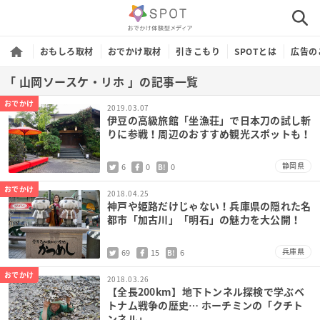
おもしろ取材
おでかけ取材
引きこもり
SPOTとは
広告の
「 山岡ソースケ・リホ 」の記事一覧
おでかけ
2019.03.07
伊豆の高級旅館「坐漁荘」で日本刀の試し斬
りに参戦！周辺のおすすめ観光スポットも！
静岡県
6
0
0
B!
おでかけ
2018.04.25
神戸や姫路だけじゃない！兵庫県の隠れた名
都市「加古川」「明石」の魅力を大公開！
兵庫県
69
15
6
B!
おでかけ
2018.03.26
【全長200km】地下トンネル探検で学ぶベ
トナム戦争の歴史… ホーチミンの「クチト
ンネル」