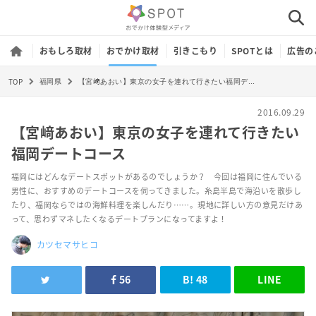
おもしろ取材
おでかけ取材
引きこもり
SPOTとは
広告の
TOP
【宮﨑あおい】東京の女子を連れて行きたい福岡デートコース
福岡県
2016.09.29
【宮﨑あおい】東京の女子を連れて行きたい
福岡デートコース
福岡にはどんなデートスポットがあるのでしょうか？ 今回は福岡に住んでいる
男性に、おすすめのデートコースを伺ってきました。糸島半島で海沿いを散歩し
たり、福岡ならではの海鮮料理を楽しんだり……。現地に詳しい方の意見だけあ
って、思わずマネしたくなるデートプランになってますよ！
カツセマサヒコ
56
B!
48
LINE