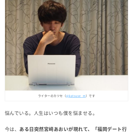
ライターのカツセ（
@katsuse_m
）です
悩んでいる。人生はいつも僕を悩ませる。
今は、
ある日突然宮﨑あおいが現れて、「福岡デート行