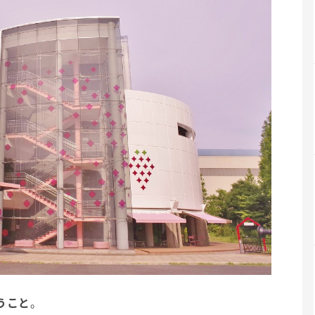
うこと
。