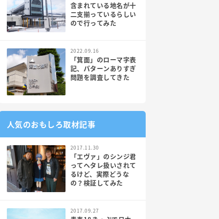
含まれている地名が十
二支揃っているらしい
ので行ってみた
2022.09.16
「箕面」のローマ字表
記、パターンありすぎ
問題を調査してきた
人気のおもしろ取材記事
2017.11.30
「エヴァ」のシンジ君
ってヘタレ扱いされて
るけど、実際どうな
の？検証してみた
2017.09.27