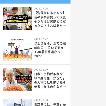
2023.04.06
【洗濯板に布オムツ】
昔の家事育児って大変
そうだけど実際どうだ
ったの？！おばあちゃ
んに聞く_PR
2023.02.22
さようなら、全ての肥
前山口！ 泣いて笑っ
てJR最長片道きっぷ
2022
2023.02.20
日本一予約が取れな
い?!寿司屋「かきだ」
の大将に話を聞いたら
参考になるのかならな
いのか良くわからなか
った
2023.01.30
青森県には「干支」が