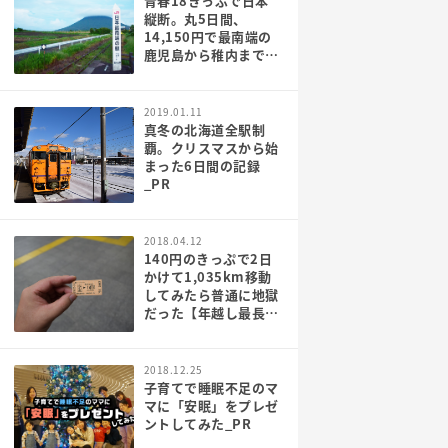
青春18きっぷで日本
縦断。丸5日間、
14,150円で最南端の
鹿児島から稚内まで行
ってみた[PR]
2019.01.11
真冬の北海道全駅制
覇。クリスマスから始
まった6日間の記録
_PR
2018.04.12
140円のきっぷで2日
かけて1,035km移動
してみたら普通に地獄
だった【年越し最長大
回り】
2018.12.25
子育てで睡眠不足のマ
マに「安眠」をプレゼ
ントしてみた_PR