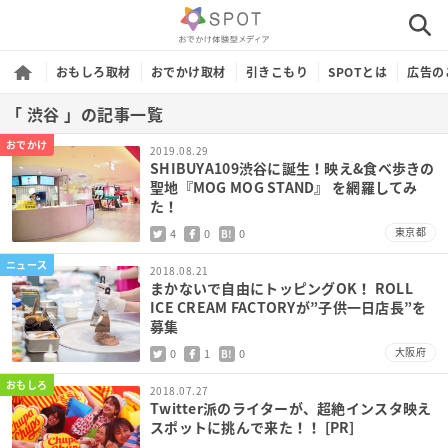
おもしろ取材
おでかけ取材
引きこもり
SPOTとは
広告の
「 渋谷 」の記事一覧
おでかけ
2019.08.29
SHIBUYA109渋谷に誕生！映え&食べ歩きの
聖地『MOG MOG STAND』 を網羅してみ
た！
東京都
4
0
0
B!
ニュース
2018.08.21
まかないで自由にトッピングOK！ ROLL
ICE CREAM FACTORYが”子供一日店長”を
募集
大阪府
0
1
0
B!
おもしろ
2018.07.27
Twitter派のライターが、超絶インスタ映え
スポットに挑んで来た！！ [PR]