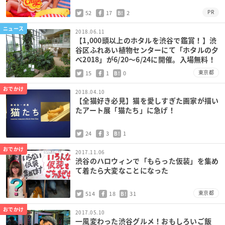
PR
52
17
2
B!
ニュース
2018.06.11
【1,000頭以上のホタルを渋谷で鑑賞！】渋
谷区ふれあい植物センターにて「ホタルの夕
べ2018」が6/20〜6/24に開催。入場無料！
東京都
15
1
0
B!
おでかけ
2018.04.10
【全猫好き必見】猫を愛しすぎた画家が描い
たアート展「猫たち」に急げ！
24
3
1
B!
おでかけ
2017.11.06
渋谷のハロウィンで「もらった仮装」を集め
て着たら大変なことになった
東京都
514
18
31
B!
おでかけ
2017.05.10
一風変わった渋谷グルメ！おもしろいご飯