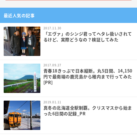
最近人気の記事
2017.11.30
「エヴァ」のシンジ君ってヘタレ扱いされて
るけど、実際どうなの？検証してみた
2017.09.27
青春18きっぷで日本縦断。丸5日間、14,150
円で最南端の鹿児島から稚内まで行ってみた
[PR]
2019.01.11
真冬の北海道全駅制覇。クリスマスから始ま
った6日間の記録_PR