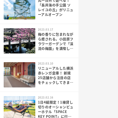
丸一日外で遊べる！
「長井海の手公園 ソ
レイユの丘」がリニュ
ーアルオープン
2023.03.17
梅の香りに包まれなが
ら癒される。小田原フ
ラワーガーデンで「渓
流の梅園」を満喫して
きた！
2023.03.10
リニューアルした横浜
赤レンガ倉庫！ 新規
25店舗から注目の店
をチェックしてきまし
た
2023.02.16
1日4組限定！1棟貸し
切りのオーシャンビュ
ーホテル「SPACE
KEY POINT」に行っ