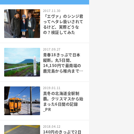
2017.11.30
「エヴァ」のシンジ君
ってヘタレ扱いされて
るけど、実際どうな
の？検証してみた
2017.09.27
青春18きっぷで日本
縦断。丸5日間、
14,150円で最南端の
鹿児島から稚内まで行
ってみた[PR]
2019.01.11
真冬の北海道全駅制
覇。クリスマスから始
まった6日間の記録
_PR
2018.04.12
140円のきっぷで2日