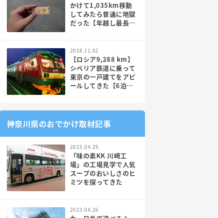
かけて1,035km移動
してみたら普通に地獄
だった【年越し最長大
回り】
2018.11.02
【ロシア9,288 km】
シベリア鉄道に乗って
東京の一戸建てをアピ
ールしてきた【6泊7
日電車】PR
神奈川県のおでかけ取材記事
2023.04.29
「味の素KK 川崎工
場」の工場見学で人気
スープのおいしさのヒ
ミツを探ってきた
2023.04.26