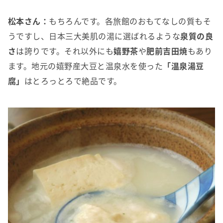
松本さん：
もちろんです。各旅館のおもてなしの質もそ
うですし、日本三大美肌の湯に選ばれるような
泉質の良
さ
は誇りです。それ以外にも
嬉野茶
や
肥前吉田焼
もあり
ます。地元の嬉野産大豆と温泉水を使った
「温泉湯豆
腐」
はとろっとろで絶品です。