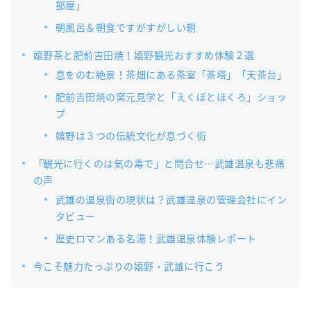
部屋」
朝風呂＆朝食ですがすがしい朝
嬉野茶と肥前吉田焼！嬉野観光おすすめ体験２選
息をのむ絶景！茶畑にある茶室「茶塔」「天茶台」
肥前吉田焼の窯元見学と「えくぼとほくろ」ショッ
プ
嬉野は３つの伝統文化が息づく街
「観光に行くのは気の毒で」と問合せ…武雄温泉も悲痛
の声
武雄の温泉街の現状は？武雄温泉の管理会社にイン
タビュー
歴史ロマンある名湯！武雄温泉体験レポート
今こそ魅力たっぷりの嬉野・武雄に行こう