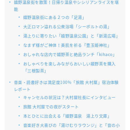
嬉野温泉街を散策！日帰り温泉やシシリアンライスを堪
能
嬉野温泉街にある２つの「足湯」
大正ロマン溢れる公衆浴場「シーボルトの湯」
湯上りに寄りたい「嬉野温泉公園」と「新湯広場」
なまず様がご神体！美肌を祈る「豊玉姫神社」
おしゃれな店内で嬉野茶と絶品ランチ「kihaco」
おしゃべりを楽しみながらおいしい嬉野茶を購入
「三根製茶」
音楽・読書好きは満足度100%「旅館 大村屋」宿泊体験
レポート
キャンセルの状況は？大村屋社長にインタビュー
旅館 大村屋での夜がスタート
本とひとに出会える「嬉野温泉 湯上り文庫」
音楽好き大喜びの「湯けむりラウンジ」と「音の小