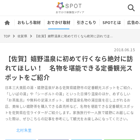
おもしろ取材
おでかけ取材
引きこもり
SPOTとは
広告の
TOP
【佐賀】嬉野温泉に初めて行くなら絶対に訪れてほしい！ 名物を堪能できる定番観光スポットをご紹介
佐賀県
2018.06.15
【佐賀】嬉野温泉に初めて行くなら絶対に訪
れてほしい！ 名物を堪能できる定番観光ス
ポットをご紹介
日本三大美肌の湯・嬉野温泉がある佐賀県嬉野市の定番観光スポットをご紹介。
「しいばの湯」や「シーボルトの湯」といった日帰り温泉のほか、めずらしい
「お茶風呂」や無料の足湯スポット、嬉野温泉名物の湯豆腐を召し上がれるお
店、美味しい嬉野茶を購入できる直売所など、名物を堪能できる定番観光スポッ
トを佐賀県在住ライターがご紹介します。家族旅行や一人旅で嬉野にお越しにな
った際は、ぜひこちらの記事を参考にして観光をお楽しみになってください。
北村朱里