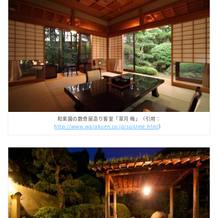
和楽園の数奇屋造り客室「翠月 梅」（引用：
http://www.warakuen.co.jp/suiUme.html
）