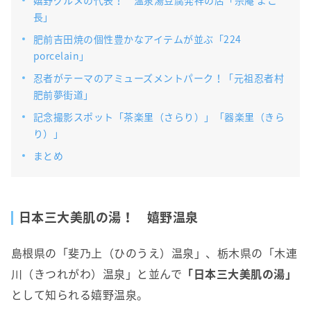
嬉野グルメの代表！ 温泉湯豆腐発祥の店「宗庵 よこ
長」
肥前吉田焼の個性豊かなアイテムが並ぶ「224
porcelain」
忍者がテーマのアミューズメントパーク！「元祖忍者村
肥前夢街道」
記念撮影スポット「茶楽里（さらり）」「器楽里（きら
り）」
まとめ
日本三大美肌の湯！ 嬉野温泉
島根県の「斐乃上（ひのうえ）温泉」、栃木県の「木連
川（きつれがわ）温泉」と並んで
「日本三大美肌の湯」
として知られる嬉野温泉。