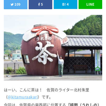
109
5
B!
4
LINE
はーい、こんに茶は！ 佐賀のライター北村朱里
（
@kitamuraakari
）です。
今回は、佐賀県の南西部に位置する
「嬉野（うれしの）