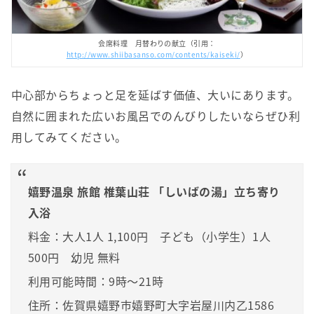
会席料理 月替わりの献立（引用：
http://www.shiibasanso.com/contents/kaiseki/
）
中心部からちょっと足を延ばす価値、大いにあります。
自然に囲まれた広いお風呂でのんびりしたいならぜひ利
用してみてください。
嬉野温泉 旅館 椎葉山荘 「しいばの湯」立ち寄り
入浴
料金：大人1人 1,100円 子ども（小学生）1人
500円 幼児 無料
利用可能時間：9時～21時
住所：佐賀県嬉野市嬉野町大字岩屋川内乙1586