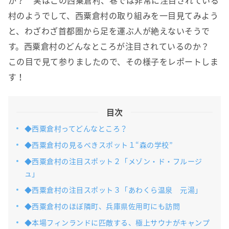
か？ 実はこの西粟倉村、巷では非常に注目されている
村のようでして、西粟倉村の取り組みを一目見てみよう
と、わざわざ首都圏から足を運ぶ人が絶えないそうで
す。西粟倉村のどんなところが注目されているのか？
この目で見て参りましたので、その様子をレポートしま
す！
目次
◆西粟倉村ってどんなところ？
◆西粟倉村の見るべきスポット１“森の学校”
◆西粟倉村の注目スポット２「メゾン・ド・フルージ
ュ」
◆西粟倉村の注目スポット３「あわくら温泉 元湯」
◆西粟倉村のほぼ隣町、兵庫県佐用町にも訪問
◆本場フィンランドに匹敵する、極上サウナがキャンプ