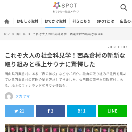
おもしろ取材
おでかけ取材
引きこもり
SPOTとは
広告の
TOP
これぞ大人の社会科見学！西粟倉村の斬新な取り組みと極上サウナに驚愕した
岡山県
2018.10.02
これぞ大人の社会科見学！西粟倉村の斬新な
取り組みと極上サウナに驚愕した
岡山県西粟倉村にある「森の学校」などをご紹介。独自の取り組みが注目を集め
ている西粟倉村の民間企業を取材してきました。佐用町の南光自然観察村にあ
る、極上のフィンランド式サウナ情報も。
タカヤマ
21
2
B!
1
LINE