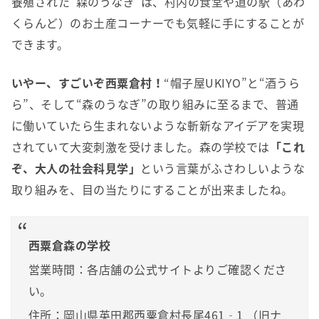
養殖された“森のうなぎ”は、村内の食堂や道の駅（あわ
くらんど）のお土産コーナーでも気軽に手にすることが
できます。
いやー、すごいぞ西粟倉村！
“帽子屋UKIYO”と“酒うら
ら”、そして“森のうなぎ”の取り組みに至るまで、普通
に働いていたら生まれないような斬新なアイデアを実現
されていて大変刺激を受けました。森の学校では
「これ
ぞ、大人の社会科見学」
という言葉がふさわしいような
取り組みを、目の当たりにすることが出来ましたね。
西粟倉森の学校
営業時間：各店舗の公式サイトよりご確認くださ
い。
住所：岡山県英田郡西粟倉村長尾461‐1 （旧ナ