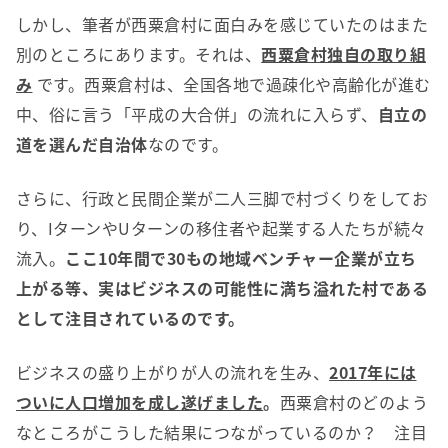
しかし、筆者が西粟倉村に面白みを感じていたのはまた
別のところにあります。それは、
西粟倉村独自の取り組
み
です。西粟倉村は、全国各地で過疎化や高齢化が進む
中、俗に言う「平成の大合併」の流れに入らず、
自立の
道を選んだ自治体
なのです。
さらに、行政と民間企業が二人三脚で村づくりをしてお
り、IターンやUターンの移住者や起業する人たちが続々
流入。
ここ
10
年間で
30
もの地域ベンチャー企業が立ち
上がる等、実はビジネスの可能性に満ち溢れた村である
として注目されているのです。
ビジネスの盛り上がりが人の流れを生み、
2017
年には
ついに人口増加を成し遂げました
。
西粟倉村のどのよう
なところがこうした結果につながっているのか？ 注目