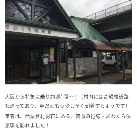
大阪から特急に乗り約2時間…！（村内には高規格道路
も通っており、車だともう少し早く到着するようです）
筆者は、西粟倉村影石にある、智頭急行線・あわくら温
泉駅を訪れました！