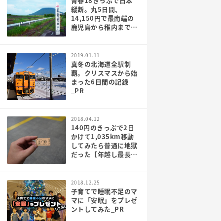
青春18きっぷで日本
縦断。丸5日間、
14,150円で最南端の
鹿児島から稚内まで行
ってみた[PR]
2019.01.11
真冬の北海道全駅制
覇。クリスマスから始
まった6日間の記録
_PR
2018.04.12
140円のきっぷで2日
かけて1,035km移動
してみたら普通に地獄
だった【年越し最長大
回り】
2018.12.25
子育てで睡眠不足のマ
マに「安眠」をプレゼ
ントしてみた_PR