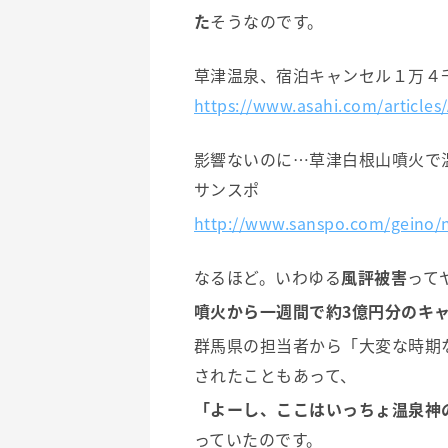
た
そうなのです。
草津温泉、宿泊キャンセル１万４
https://www.asahi.com/articl
影響ないのに…草津白根山噴火で
サンスポ
http://www.sanspo.com/geino/
なるほど。いわゆる
風評被害
って
噴火から一週間で約3億円分のキ
群馬県の担当者から「大変な時期
されたこともあって、
「よーし、ここはいっちょ温泉神
っていたのです。