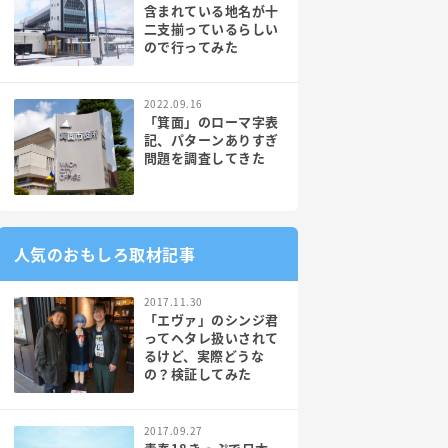
含まれている地名が十
二支揃っているらしい
ので行ってみた
2022.09.16
「箕面」のローマ字表
記、パターンありすぎ
問題を調査してきた
人気のおもしろ取材記事
2017.11.30
「エヴァ」のシンジ君
ってヘタレ扱いされて
るけど、実際どうな
の？検証してみた
2017.09.27