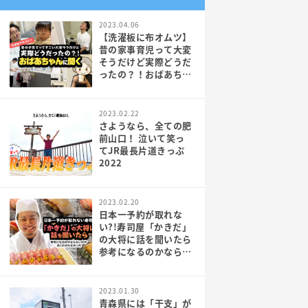
2023.04.06
【洗濯板に布オムツ】
昔の家事育児って大変
そうだけど実際どうだ
ったの？！おばあちゃ
んに聞く_PR
2023.02.22
さようなら、全ての肥
前山口！ 泣いて笑っ
てJR最長片道きっぷ
2022
2023.02.20
日本一予約が取れな
い?!寿司屋「かきだ」
の大将に話を聞いたら
参考になるのかならな
いのか良くわからなか
った
2023.01.30
青森県には「干支」が