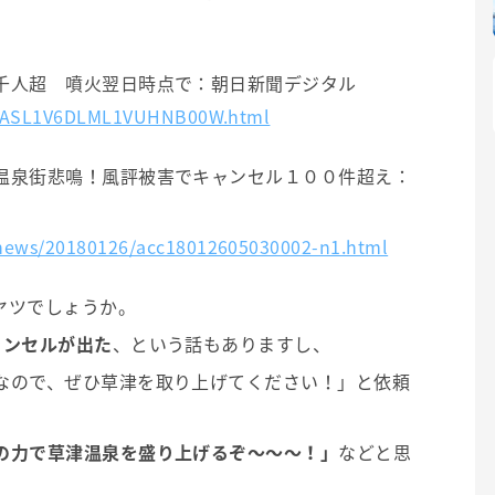
千人超 噴火翌日時点で：朝日新聞デジタル
es/ASL1V6DLML1VUHNB00W.html
温泉街悲鳴！風評被害でキャンセル１００件超え：
news/20180126/acc18012605030002-n1.html
ヤツでしょうか。
ャンセルが出た
、という話もありますし、
なので、ぜひ草津を取り上げてください！」と依頼
の力で草津温泉を盛り上げるぞ～～～！」
などと思