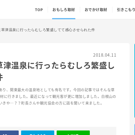
TOP
おもしろ取材
おでかけ取材
引きこも
に草津温泉に行ったらむしろ繁盛してて感心させられた件
2018.04.11
草津温泉に行ったらむしろ繁盛し
件
あり、関東最大の温泉地としても有名です。今回の記事ではそんな草
取材に行きました。最近になって観光客が更に増加しました。白根山の
いきや…？？町長さんや観光協会の方に話を聞いて来ました。