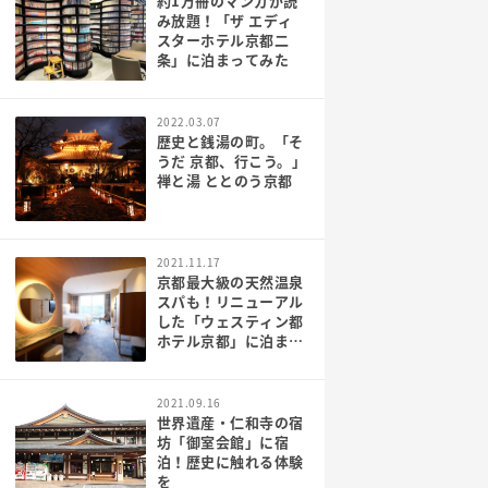
約1万冊のマンガが読
み放題！「ザ エディ
スターホテル京都二
条」に泊まってみた
2022.03.07
歴史と銭湯の町。「そ
うだ 京都、行こう。」
禅と湯 ととのう京都
2021.11.17
京都最大級の天然温泉
スパも！リニューアル
した「ウェスティン都
ホテル京都」に泊まっ
てみた
2021.09.16
世界遺産・仁和寺の宿
坊「御室会館」に宿
泊！歴史に触れる体験
を