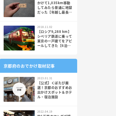
かけて1,035km移動
してみたら普通に地獄
だった【年越し最長大
回り】
2018.11.02
【ロシア9,288 km】
シベリア鉄道に乗って
東京の一戸建てをアピ
ールしてきた【6泊7
日電車】PR
京都府のおでかけ取材記事
2023.01.31
【公式】くぼたび厳
選！京都のおすすめお
出かけスポット＆ホテ
ル・宿泊施設
2022.04.19