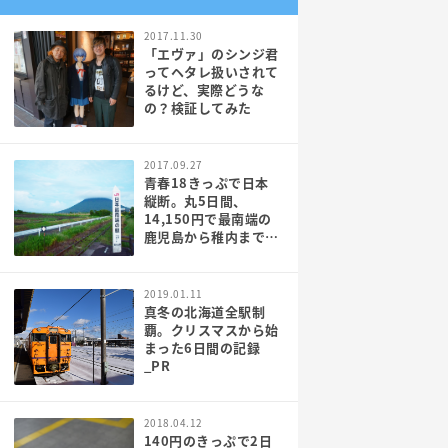
2017.11.30
「エヴァ」のシンジ君
ってヘタレ扱いされて
るけど、実際どうな
の？検証してみた
2017.09.27
青春18きっぷで日本
縦断。丸5日間、
14,150円で最南端の
鹿児島から稚内まで行
ってみた[PR]
2019.01.11
真冬の北海道全駅制
覇。クリスマスから始
まった6日間の記録
_PR
2018.04.12
140円のきっぷで2日