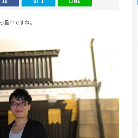
10
B!
1
LINE
真っ最中ですね。