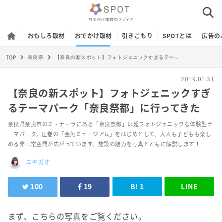
おもしろ取材
おでかけ取材
引きこもり
SPOTとは
広告の
TOP
【奈良の新スポット】フォトジェニックすぎるテーマパーク「奈良祭都」に行ってきた
奈良県
2019.01.31
【奈良の新スポット】フォトジェニックすぎ
るテーマパーク「奈良祭都」に行ってきた
奈良県奈良市のミ・ナーラにある「奈良祭都」は超フォトジェニックな体験型テ
ーマパーク。圧巻の「金魚ミュージアム」をはじめとして、大人も子どもも楽し
める非日常空間が広がっています。施設の魅力を写真とともに解説します！
ユキガオ
100
19
B!
1
LINE
まず、こちらの写真をご覧ください。