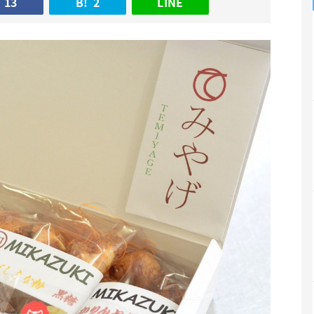
13
B!
2
LINE