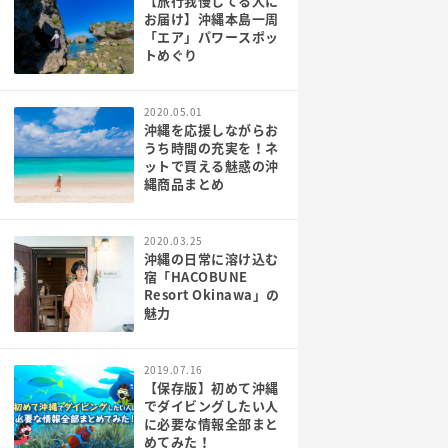
【旅行我慢してる人に
お届け】沖縄本島一周
「エア」パワースポッ
トめぐり
2020.05.01
沖縄を応援しながらお
うち時間の充実を！ネ
ットで買える魅惑の沖
縄商品まとめ
2020.03.25
沖縄の日常に溶け込む
宿「HACOBUNE
Resort Okinawa」の
魅力
2019.07.16
【保存版】初めて沖縄
でダイビングしたい人
に必要な情報全部まと
めてみた！