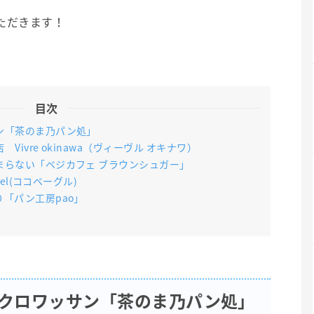
ただきます！
目次
サン「茶のま乃パン処」
Vivre okinawa（ヴィーヴル オキナワ）
たまらない「ベジカフェ ブラウンシュガー」
gel(ココベーグル)
り「パン工房pao」
りのクロワッサン「茶のま乃パン処」