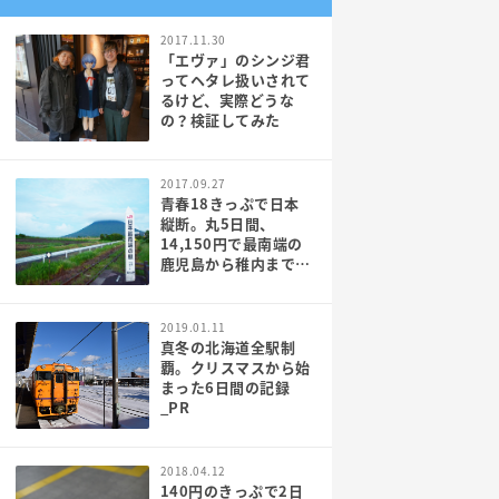
2017.11.30
「エヴァ」のシンジ君
ってヘタレ扱いされて
るけど、実際どうな
の？検証してみた
2017.09.27
青春18きっぷで日本
縦断。丸5日間、
14,150円で最南端の
鹿児島から稚内まで行
ってみた[PR]
2019.01.11
真冬の北海道全駅制
覇。クリスマスから始
まった6日間の記録
_PR
2018.04.12
140円のきっぷで2日