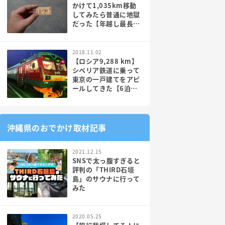
かけて1,035km移動
してみたら普通に地獄
だった【年越し最長大
回り】
2018.11.02
【ロシア9,288 km】
シベリア鉄道に乗って
東京の一戸建てをアピ
ールしてきた【6泊7
日電車】PR
沖縄県のおでかけ取材記事
2021.12.15
SNSで太っ腹すぎると
評判の「THIRD石垣
島」のサウナに行って
みた
2020.05.25