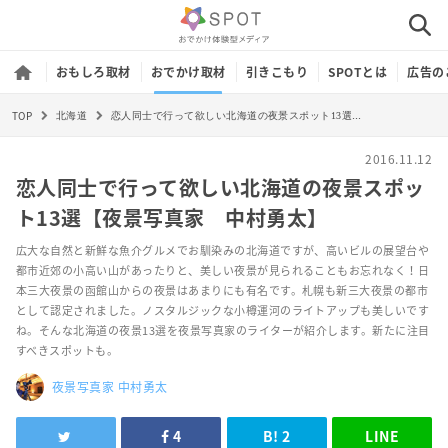
おもしろ取材
おでかけ取材
引きこもり
SPOTとは
広告の
TOP
恋人同士で行って欲しい北海道の夜景スポット13選【夜景写真家 中村勇太】
北海道
2016.11.12
恋人同士で行って欲しい北海道の夜景スポッ
ト13選【夜景写真家 中村勇太】
広大な自然と新鮮な魚介グルメでお馴染みの北海道ですが、高いビルの展望台や
都市近郊の小高い山があったりと、美しい夜景が見られることもお忘れなく！日
本三大夜景の函館山からの夜景はあまりにも有名です。札幌も新三大夜景の都市
として認定されました。ノスタルジックな小樽運河のライトアップも美しいです
ね。そんな北海道の夜景13選を夜景写真家のライターが紹介します。新たに注目
すべきスポットも。
夜景写真家 中村勇太
4
B!
2
LINE