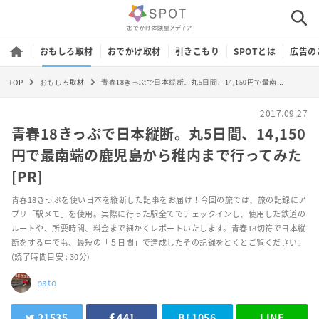
おもしろ取材
おでかけ取材
引きこもり
SPOTとは
広告の
TOP
青春18きっぷで日本縦断。丸5日間、14,150円で最南端の鹿児島から稚内まで行ってみた[PR]
おもしろ取材
2017.09.27
青春18きっぷで日本縦断。丸5日間、14,150
円で最南端の鹿児島から稚内まで行ってみた
[PR]
青春18きっぷを使い日本を縦断した記事をお届け！今回の旅では、旅の記録にア
プリ「駅メモ」を使用。実際に行った駅全てでチェックインし、使用した鉄道の
ルートや、所要時間、料金まで細かくレポートいたします。青春18切符で日本縦
断をする中でも、最短の「５日間」で達成したその記録をとくとご覧ください。
(読了時間目安 : 30分)
pato
21535
441
B!
1056
LINE