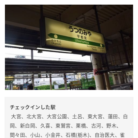
チェックインした駅
 大宮、北大宮、大宮公園、土呂、東大宮、蓮田、白
岡、新白岡、久喜、東鷲宮、栗橋、古河、野木、
間々田、小山、小金井、石橋(栃木)、自治医大、雀