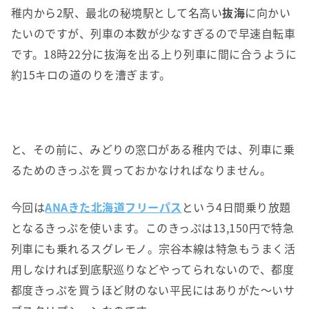
稚内から2駅、最北の秘境駅として名高い
抜海
に向かい
たいのですが、列車の本数が少なすぎるので早速自転車
です。18時22分に抜海を出る上り列車に間に合うように
約15キロの道のりを漕ぎます。
と、その前に、みどりの窓口がある稚内では、列車に乗
るためのきっぷを買っておかなければなりません。
今回は
ANAきた北海道フリーパス
という4日間乗り放題
となるきっぷを使います。このきっぷは13,150円で特急
列車にも乗れるスグレモノ。宗谷本線は特急もうまく活
用しなければ到底駅巡りなどやってられないので、都度
都度きっぷを買うほど財のない平民にはありがた〜いサ