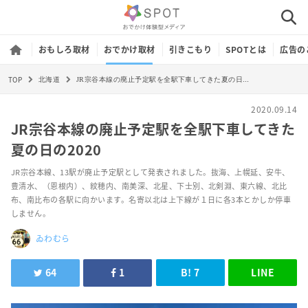
おもしろ取材
おでかけ取材
引きこもり
SPOTとは
広告の
TOP
JR宗谷本線の廃止予定駅を全駅下車してきた夏の日の2020
北海道
2020.09.14
JR宗谷本線の廃止予定駅を全駅下車してきた
夏の日の2020
JR宗谷本線、13駅が廃止予定駅として発表されました。抜海、上幌延、安牛、
豊清水、（恩根内）、紋穂内、南美深、北星、下士別、北剣淵、東六線、北比
布、南比布の各駅に向かいます。名寄以北は上下線が１日に各3本とかしか停車
しません。
ゐわむら
64
1
B!
7
LINE