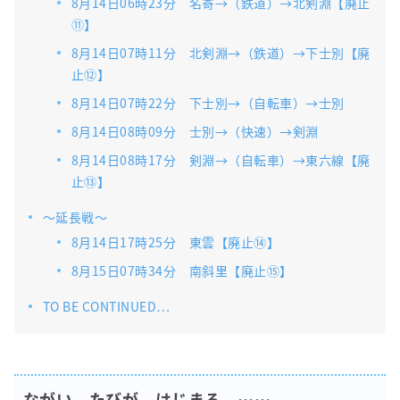
8月14日06時23分 名寄→（鉄道）→北剣淵【廃止
⑪】
8月14日07時11分 北剣淵→（鉄道）→下士別【廃
止⑫】
8月14日07時22分 下士別→（自転車）→士別
8月14日08時09分 士別→（快速）→剣淵
8月14日08時17分 剣淵→（自転車）→東六線【廃
止⑬】
〜延長戦〜
8月14日17時25分 東雲【廃止⑭】
8月15日07時34分 南斜里【廃止⑮】
TO BE CONTINUED…
ながい たびが はじまる ……